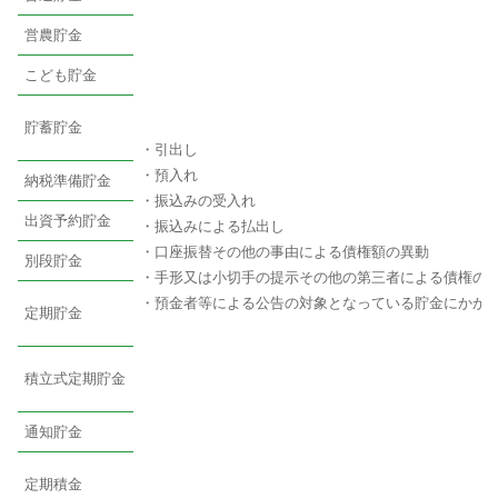
営農貯金
こども貯金
貯蓄貯金
・引出し
・預入れ
納税準備貯金
・振込みの受入れ
出資予約貯金
・振込みによる払出し
・口座振替その他の事由による債権額の異動
別段貯金
・手形又は小切手の提示その他の第三者による債権の
・預金者等による公告の対象となっている貯金にかか
定期貯金
積立式定期貯金
通知貯金
定期積金