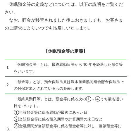
休眠預金等の定義などについては、以下の説明をご覧くだ
さい。
なお、貯金が移管されました後におきましても、お客さま
のご請求によりいつでも払戻しいたします。
【休眠預金等の定義】
「休眠預金等」とは、最終異動日等から 10 年を経過した預金等
1.
をいいます。
「預金等」とは、預金保険法又は農水産業協同組合貯金保険法上
2.
の付保対象とされているものを表します。
「最終異動日等」とは、預金等に係る次の①～④うち最も遅い
日をいいます。
①当該預金等に係る異動が最後にあった日
②当該預金等に係る預入期間や計算期間の末日など
③金融機関が当該預金等に係る預金者等に対し、当該預金等に
3.