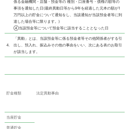
係る金融機関・店舗・預金等の 種別・口座番号・債権の額等の
事項を通知した日(最終異動日等から9年を経過した元本の額が1
万円以上の貯金について通知をし、当該通知が当該預金者等に到
達した場合等に限ります。)
④当該預金等について預金等に該当することとなった日
「異動」とは、当該預金等に係る預金者等その他関係者がする引
4.
出し、預入れ、振込みその他の事由をいい、次にある表のお取引
が該当します。
貯金種類
法定異動事由
当座貯金
普通貯金