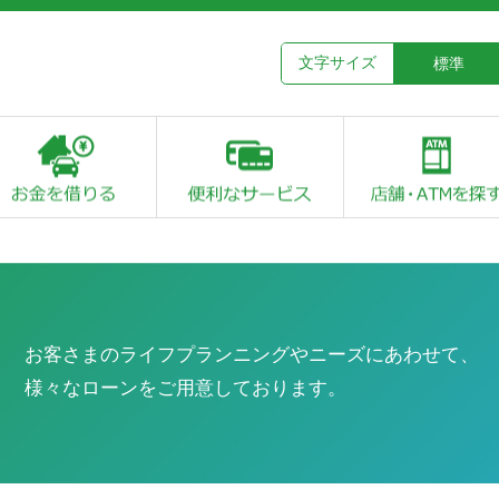
文字サイズ
標準
農業資金
住宅ローン
リフォームローン
マイカーローン
教育ローン
多目的ローン・フリ
カードローン
資産の活用
その他のローン
ーローン
お客さまのライフプランニングやニーズにあわせて、
様々なローンをご用意しております。