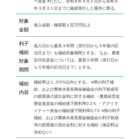
ー資金
※ただし、令和８年４月１日から令和９
年３月３１日までに融資実行した案件に限る。
対象
借入金額・極度額１百万円以上
金額
利子
借入日から最長３年間（実行日から３年後の応
補給
当日まで）を補給対象期間とする。
なお、農業
近代化資金については、最長５年間（実行日か
対象
ら５年後の応当日まで）とする。
期間
補給率は１.０0％以内とする。
※県の利子補
補給
給、および農林水産長期金融協会の利子助成等
内容
の措置後の貸出金利に対する補給
・農業経営改
善促進資金の補給後下限利率0.2％
・アグリマ
イティー資金の補給後下限利率0.7％
※県の利子
補給、および農林水産長期金融協会の利子助成
等の措置後の貸出金利に対する補給（保証料は
含めない）