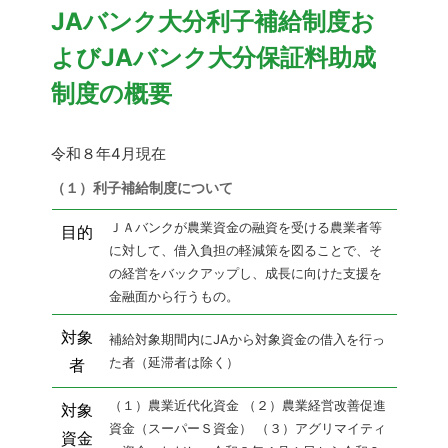
JAバンク大分利子補給制度お
よびJAバンク大分保証料助成
制度の概要
令和８年4月現在
（１）利子補給制度について
ＪＡバンクが農業資金の融資を受ける農業者等
目的
に対して、借入負担の軽減策を図ることで、そ
の経営をバックアップし、成長に向けた支援を
金融面から行うもの。
対象
補給対象期間内にJAから対象資金の借入を行っ
た者（延滞者は除く）
者
（１）農業近代化資金
（２）農業経営改善促進
対象
資金（スーパーＳ資金）
（３）アグリマイティ
資金