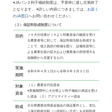
※JAバンク利子補給制度は、予算枠に達し次第終了
となります。
※詳しい内容につきましては、
お近く
のJA窓口
へお問い合わせください。
（２）保証料助成制度について
ＪＡ大分信連がＪＡより対象資金の融資を受け
目的
る農業者等に対して、保証料相当額を助成する
ことで、借入負担の軽減を図り、設備投資等に
よる農業生産の拡大および農業者の所得増大を
金融面から支援するもの。
実施
令和８年４月１日から令和９年３月３１日
期間
（１）農業近代化資金
対象
※実施期間中に大分県より利子補給の承認を受け
資金
た資金
（２）アグリマイティー資金
大分県農業信用基金協会の保証案件とし、支払
助成
う保証料相当額（一括前払い方式）を全額助成